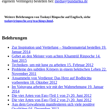
eigenem Vermögen) bestellen bei:
media@pundarika.de
Weitere Belehrungen von Tsoknyi Rinpoche auf Englisch, siehe
tsoknyirinpoche.org/teachings.html
.
Belehrungen
Zur Inspiration und Vertiefung – Studienmaterial bestellen
19.
Januar 2014
Gebet an den Meister vom achten Khamtrül Rinpoche
14.
Juni 2015
Techniken, um mit lung zu arbeiten
15. Februar 2012
Probleme des subtilen Körpers in einem hektischen Leben
22.
November 2011
Ansammeln von Verdienst: Das Herz auf Bodhicitta
vorbereiten
18. Oktober 2012
Im Vajrayana arbeiten wir mit der Wahrnehmung
19. Januar
2014
Die vier Arten von Ego (Teil 1 von 2)
20. Juni 2012
Die vier Arten von Ego (Teil 2 von 2)
20. Juni 2012
Aus dem Gewahrsein manifestieren sich viele positive
Qualitäten
04. Dezember 2013