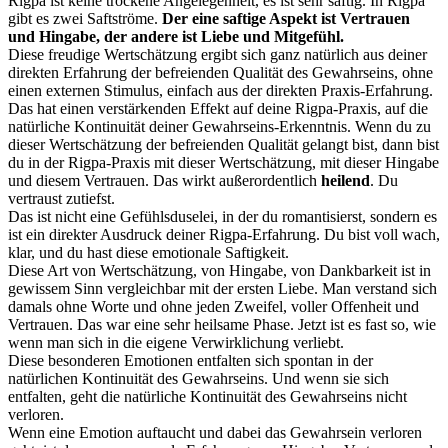
Rigpa ist keine trockene Angelegenheit, es ist sehr saftig. In Rigpa
gibt es zwei Saftströme.
Der eine saftige Aspekt ist Vertrauen
und Hingabe, der andere ist Liebe und Mitgefühl.
Diese freudige Wertschätzung ergibt sich ganz natürlich aus deiner
direkten Erfahrung der befreienden Qualität des Gewahrseins, ohne
einen externen Stimulus, einfach aus der direkten Praxis-Erfahrung.
Das hat einen verstärkenden Effekt auf deine Rigpa-Praxis, auf die
natürliche Kontinuität deiner Gewahrseins-Erkenntnis. Wenn du zu
dieser Wertschätzung der befreienden Qualität gelangt bist, dann bist
du in der Rigpa-Praxis mit dieser Wertschätzung, mit dieser Hingabe
und diesem Vertrauen. Das wirkt außerordentlich
heilend
. Du
vertraust zutiefst.
Das ist nicht eine Gefühlsduselei, in der du romantisierst, sondern es
ist ein direkter Ausdruck deiner Rigpa-Erfahrung. Du bist voll wach,
klar, und du hast diese emotionale Saftigkeit.
Diese Art von Wertschätzung, von Hingabe, von Dankbarkeit ist in
gewissem Sinn vergleichbar mit der ersten Liebe. Man verstand sich
damals ohne Worte und ohne jeden Zweifel, voller Offenheit und
Vertrauen. Das war eine sehr heilsame Phase. Jetzt ist es fast so, wie
wenn man sich in die eigene Verwirklichung verliebt.
Diese besonderen Emotionen entfalten sich spontan in der
natürlichen Kontinuität des Gewahrseins. Und wenn sie sich
entfalten, geht die natürliche Kontinuität des Gewahrseins nicht
verloren.
Wenn eine Emotion auftaucht und dabei das Gewahrsein verloren