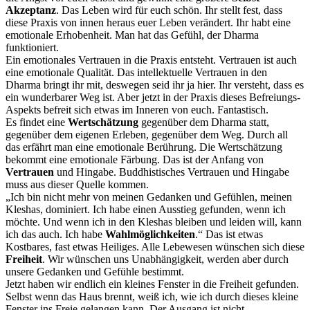
Akzeptanz
. Das Leben wird für euch schön. Ihr stellt fest, dass
diese Praxis von innen heraus euer Leben verändert. Ihr habt eine
emotionale Erhobenheit. Man hat das Gefühl, der Dharma
funktioniert.
Ein emotionales Vertrauen in die Praxis entsteht. Vertrauen ist auch
eine emotionale Qualität. Das intellektuelle Vertrauen in den
Dharma bringt ihr mit, deswegen seid ihr ja hier. Ihr versteht, dass es
ein wunderbarer Weg ist. Aber jetzt in der Praxis dieses Befreiungs-
Aspekts befreit sich etwas im Inneren von euch. Fantastisch.
Es findet eine
Wertschätzung
gegenüber dem Dharma statt,
gegenüber dem eigenen Erleben, gegenüber dem Weg. Durch all
das erfährt man eine emotionale Berührung. Die Wertschätzung
bekommt eine emotionale Färbung. Das ist der Anfang von
Vertrauen
und Hingabe. Buddhistisches Vertrauen und Hingabe
muss aus dieser Quelle kommen.
„Ich bin nicht mehr von meinen Gedanken und Gefühlen, meinen
Kleshas, dominiert. Ich habe einen Ausstieg gefunden, wenn ich
möchte. Und wenn ich in den Kleshas bleiben und leiden will, kann
ich das auch. Ich habe
Wahlmöglichkeiten
.“ Das ist etwas
Kostbares, fast etwas Heiliges. Alle Lebewesen wünschen sich diese
Freiheit
. Wir wünschen uns Unabhängigkeit, werden aber durch
unsere Gedanken und Gefühle bestimmt.
Jetzt haben wir endlich ein kleines Fenster in die Freiheit gefunden.
Selbst wenn das Haus brennt, weiß ich, wie ich durch dieses kleine
Fenster ins Freie gelangen kann. Der Ausgang ist nicht