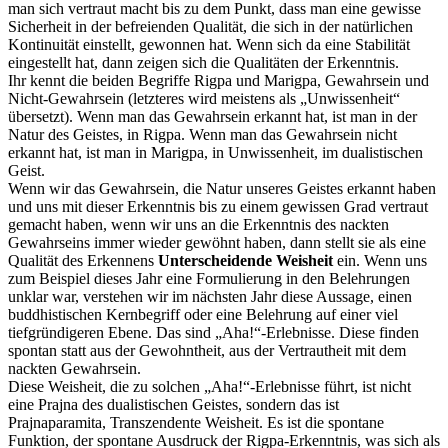
man sich vertraut macht bis zu dem Punkt, dass man eine gewisse
Sicherheit in der befreienden Qualität, die sich in der natürlichen
Kontinuität einstellt, gewonnen hat. Wenn sich da eine Stabilität
eingestellt hat, dann zeigen sich die Qualitäten der Erkenntnis.
Ihr kennt die beiden Begriffe Rigpa und Marigpa, Gewahrsein und
Nicht-Gewahrsein (letzteres wird meistens als „Unwissenheit“
übersetzt). Wenn man das Gewahrsein erkannt hat, ist man in der
Natur des Geistes, in Rigpa. Wenn man das Gewahrsein nicht
erkannt hat, ist man in Marigpa, in Unwissenheit, im dualistischen
Geist.
Wenn wir das Gewahrsein, die Natur unseres Geistes erkannt haben
und uns mit dieser Erkenntnis bis zu einem gewissen Grad vertraut
gemacht haben, wenn wir uns an die Erkenntnis des nackten
Gewahrseins immer wieder gewöhnt haben, dann stellt sie als eine
Qualität des Erkennens
Unterscheidende Weisheit
ein. Wenn uns
zum Beispiel dieses Jahr eine Formulierung in den Belehrungen
unklar war, verstehen wir im nächsten Jahr diese Aussage, einen
buddhistischen Kernbegriff oder eine Belehrung auf einer viel
tiefgründigeren Ebene. Das sind „Aha!“-Erlebnisse. Diese finden
spontan statt aus der Gewohntheit, aus der Vertrautheit mit dem
nackten Gewahrsein.
Diese Weisheit, die zu solchen „Aha!“-Erlebnisse führt, ist nicht
eine Prajna des dualistischen Geistes, sondern das ist
Prajnaparamita, Transzendente Weisheit. Es ist die spontane
Funktion, der spontane Ausdruck der Rigpa-Erkenntnis, was sich als