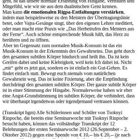
geht, ist das unsere normale Erfahrung von Hingabe, Vertrauen und
Mitgefühl, wie wir sie aus dem dualistischen Geist kennen.
Man kann
die emotionalen Rigpa-Entfaltungen verstärken
,
indem man beispielsweise zu den Meistern der Übertragungslinie
betet, oder Vajra-Gesänge singt, über den eigenen Lehrer meditiert,
oder man macht eine Praxis wie „Das Herbeirufen des Meisters aus
der Ferne“. Auch schöne entsprechende Musik hilft, das Herz zu
berühren und zu öffnen.
Aber im Gegensatz zum normalen Musik-Konsum ist das ein
Musik-Konsum in der Erkenntnis des Gewahrseins. Das geht durch
den gesamten subtilen Körper hindurch und heilt ihn. Da ist kein
Greifen dabei und keine Klebrigkeit, weil kein Ich dabei ist. Nicht
„mir“ geht es jetzt gut, sondern es ist einfach ein Gut-Gehen. Es
findet einfach statt. Bewegt euch niemals vom natürlichen
Gewahrsein weg. Das ist keine Fixierung, aber die Empfindung
durchdringt den gesamten subtilen Körper. Der ganze subtile Körper
ist in einer Stimmung der Hingabe. Normalerweise haben wir eher
eine Angst-Grundstimmung im subtilen Körper, die verhindert, dass
wir überhaupt irgendetwas oder irgendjemand vertrauen können.
(Transkript hgm) Alle Schülerinnen und Schüler von Tsoknyi
Rinpoche, die bereits eine Seminarwoche mit Tsoknyi Rinpoche
besucht haben, können das vollständige Transkript der 12
Belehrungen der ersten Seminarwoche 2012 (26.September – 2.
Oktober 2012) gegen eine Spende von € 10,-- bis € 20,-- (je nach