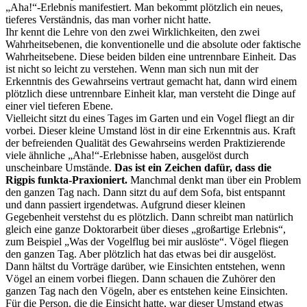
„Aha!“-Erlebnis manifestiert. Man bekommt plötzlich ein neues,
tieferes Verständnis, das man vorher nicht hatte.
Ihr kennt die Lehre von den zwei Wirklichkeiten, den zwei
Wahrheitsebenen, die konventionelle und die absolute oder faktische
Wahrheitsebene. Diese beiden bilden eine untrennbare Einheit. Das
ist nicht so leicht zu verstehen. Wenn man sich nun mit der
Erkenntnis des Gewahrseins vertraut gemacht hat, dann wird einem
plötzlich diese untrennbare Einheit klar, man versteht die Dinge auf
einer viel tieferen Ebene.
Vielleicht sitzt du eines Tages im Garten und ein Vogel fliegt an dir
vorbei. Dieser kleine Umstand löst in dir eine Erkenntnis aus. Kraft
der befreienden Qualität des Gewahrseins werden Praktizierende
viele ähnliche „Aha!“-Erlebnisse haben, ausgelöst durch
unscheinbare Umstände.
Das ist ein Zeichen dafür, dass die
Rigpis funkta-Praxioniert.
Manchmal denkt man über ein Problem
den ganzen Tag nach. Dann sitzt du auf dem Sofa, bist entspannt
und dann passiert irgendetwas. Aufgrund dieser kleinen
Gegebenheit verstehst du es plötzlich. Dann schreibt man natürlich
gleich eine ganze Doktorarbeit über dieses „großartige Erlebnis“,
zum Beispiel „Was der Vogelflug bei mir auslöste“. Vögel fliegen
den ganzen Tag. Aber plötzlich hat das etwas bei dir ausgelöst.
Dann hältst du Vorträge darüber, wie Einsichten entstehen, wenn
Vögel an einem vorbei fliegen. Dann schauen die Zuhörer den
ganzen Tag nach den Vögeln, aber es entstehen keine Einsichten.
Für die Person, die die Einsicht hatte, war dieser Umstand etwas