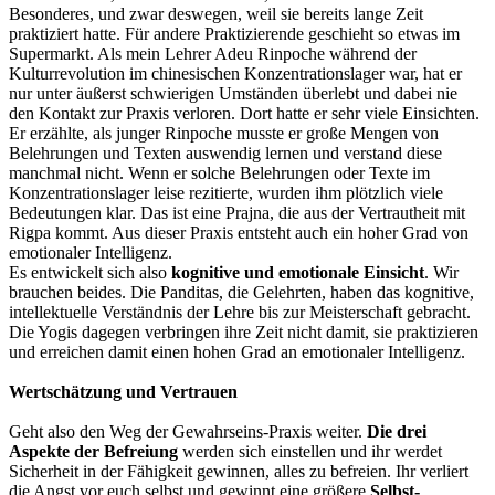
Besonderes, und zwar deswegen, weil sie bereits lange Zeit
praktiziert hatte. Für andere Praktizierende geschieht so etwas im
Supermarkt. Als mein Lehrer Adeu Rinpoche während der
Kulturrevolution im chinesischen Konzentrationslager war, hat er
nur unter äußerst schwierigen Umständen überlebt und dabei nie
den Kontakt zur Praxis verloren. Dort hatte er sehr viele Einsichten.
Er erzählte, als junger Rinpoche musste er große Mengen von
Belehrungen und Texten auswendig lernen und verstand diese
manchmal nicht. Wenn er solche Belehrungen oder Texte im
Konzentrationslager leise rezitierte, wurden ihm plötzlich viele
Bedeutungen klar. Das ist eine Prajna, die aus der Vertrautheit mit
Rigpa kommt. Aus dieser Praxis entsteht auch ein hoher Grad von
emotionaler Intelligenz.
Es entwickelt sich also
kognitive und emotionale Einsicht
. Wir
brauchen beides. Die Panditas, die Gelehrten, haben das kognitive,
intellektuelle Verständnis der Lehre bis zur Meisterschaft gebracht.
Die Yogis dagegen verbringen ihre Zeit nicht damit, sie praktizieren
und erreichen damit einen hohen Grad an emotionaler Intelligenz.
Wertschätzung und Vertrauen
Geht also den Weg der Gewahrseins-Praxis weiter.
Die drei
Aspekte der Befreiung
werden sich einstellen und ihr werdet
Sicherheit in der Fähigkeit gewinnen, alles zu befreien. Ihr verliert
die Angst vor euch selbst und gewinnt eine größere
Selbst-