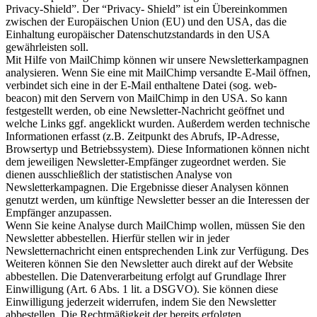
Privacy‐Shield”. Der “Privacy‐ Shield” ist ein Übereinkommen
zwischen der Europäischen Union (EU) und den USA, das die
Einhaltung europäischer Datenschutzstandards in den USA
gewährleisten soll.
Mit Hilfe von MailChimp können wir unsere Newsletterkampagnen
analysieren. Wenn Sie eine mit MailChimp versandte E‐Mail öffnen,
verbindet sich eine in der E‐Mail enthaltene Datei (sog. web‐
beacon) mit den Servern von MailChimp in den USA. So kann
festgestellt werden, ob eine Newsletter‐Nachricht geöffnet und
welche Links ggf. angeklickt wurden. Außerdem werden technische
Informationen erfasst (z.B. Zeitpunkt des Abrufs, IP‐Adresse,
Browsertyp und Betriebssystem). Diese Informationen können nicht
dem jeweiligen Newsletter‐Empfänger zugeordnet werden. Sie
dienen ausschließlich der statistischen Analyse von
Newsletterkampagnen. Die Ergebnisse dieser Analysen können
genutzt werden, um künftige Newsletter besser an die Interessen der
Empfänger anzupassen.
Wenn Sie keine Analyse durch MailChimp wollen, müssen Sie den
Newsletter abbestellen. Hierfür stellen wir in jeder
Newsletternachricht einen entsprechenden Link zur Verfügung. Des
Weiteren können Sie den Newsletter auch direkt auf der Website
abbestellen. Die Datenverarbeitung erfolgt auf Grundlage Ihrer
Einwilligung (Art. 6 Abs. 1 lit. a DSGVO). Sie können diese
Einwilligung jederzeit widerrufen, indem Sie den Newsletter
abbestellen. Die Rechtmäßigkeit der bereits erfolgten