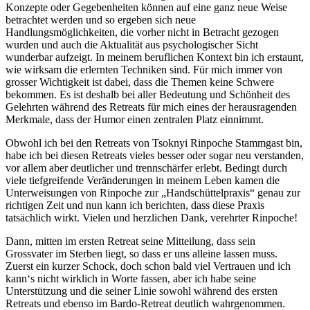
Konzepte oder Gegebenheiten können auf eine ganz neue Weise
betrachtet werden und so ergeben sich neue
Handlungsmöglichkeiten, die vorher nicht in Betracht gezogen
wurden und auch die Aktualität aus psychologischer Sicht
wunderbar aufzeigt. In meinem beruflichen Kontext bin ich erstaunt,
wie wirksam die erlernten Techniken sind. Für mich immer von
grosser Wichtigkeit ist dabei, dass die Themen keine Schwere
bekommen. Es ist deshalb bei aller Bedeutung und Schönheit des
Gelehrten während des Retreats für mich eines der herausragenden
Merkmale, dass der Humor einen zentralen Platz einnimmt.
Obwohl ich bei den Retreats von Tsoknyi Rinpoche Stammgast bin,
habe ich bei diesen Retreats vieles besser oder sogar neu verstanden,
vor allem aber deutlicher und trennschärfer erlebt. Bedingt durch
viele tiefgreifende Veränderungen in meinem Leben kamen die
Unterweisungen von Rinpoche zur „Handschüttelpraxis“ genau zur
richtigen Zeit und nun kann ich berichten, dass diese Praxis
tatsächlich wirkt. Vielen und herzlichen Dank, verehrter Rinpoche!
Dann, mitten im ersten Retreat seine Mitteilung, dass sein
Grossvater im Sterben liegt, so dass er uns alleine lassen muss.
Zuerst ein kurzer Schock, doch schon bald viel Vertrauen und ich
kann‘s nicht wirklich in Worte fassen, aber ich habe seine
Unterstützung und die seiner Linie sowohl während des ersten
Retreats und ebenso im Bardo-Retreat deutlich wahrgenommen.