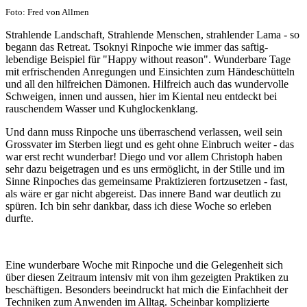
Foto: Fred von Allmen
Strahlende Landschaft, Strahlende Menschen, strahlender Lama - so
begann das Retreat. Tsoknyi Rinpoche wie immer das saftig-
lebendige Beispiel für "Happy without reason". Wunderbare Tage
mit erfrischenden Anregungen und Einsichten zum Händeschütteln
und all den hilfreichen Dämonen. Hilfreich auch das wundervolle
Schweigen, innen und aussen, hier im Kiental neu entdeckt bei
rauschendem Wasser und Kuhglockenklang.
Und dann muss Rinpoche uns überraschend verlassen, weil sein
Grossvater im Sterben liegt und es geht ohne Einbruch weiter - das
war erst recht wunderbar! Diego und vor allem Christoph haben
sehr dazu beigetragen und es uns ermöglicht, in der Stille und im
Sinne Rinpoches das gemeinsame Praktizieren fortzusetzen - fast,
als wäre er gar nicht abgereist. Das innere Band war deutlich zu
spüren. Ich bin sehr dankbar, dass ich diese Woche so erleben
durfte.
Eine wunderbare Woche mit Rinpoche und die Gelegenheit sich
über diesen Zeitraum intensiv mit von ihm gezeigten Praktiken zu
beschäftigen. Besonders beeindruckt hat mich die Einfachheit der
Techniken zum Anwenden im Alltag. Scheinbar komplizierte