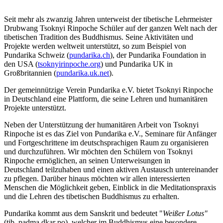
Seit mehr als zwanzig Jahren unterweist der tibetische Lehrmeister
Drubwang Tsoknyi Rinpoche Schüler auf der ganzen Welt nach der
tibetischen Tradition des Buddhismus. Seine Aktivitäten und
Projekte werden weltweit unterstützt, so zum Beispiel von
Pundarika Schweiz (
pundarika.ch
), der Pundarika Foundation in
den USA (
tsoknyirinpoche.org
) und Pundarika UK in
Großbritannien (
pundarika.uk.net
).
Der gemeinnützige Verein Pundarika e.V. bietet Tsoknyi Rinpoche
in Deutschland eine Plattform, die seine Lehren und humanitären
Projekte unterstützt.
Neben der Unterstützung der humanitären Arbeit von Tsoknyi
Rinpoche ist es das Ziel von Pundarika e.V., Seminare für Anfänger
und Fortgeschrittene im deutschsprachigen Raum zu organisieren
und durchzuführen. Wir möchten den Schülern von Tsoknyi
Rinpoche ermöglichen, an seinen Unterweisungen in
Deutschland teilzuhaben und einen aktiven Austausch untereinander
zu pflegen. Darüber hinaus möchten wir allen interessierten
Menschen die Möglichkeit geben, Einblick in die Meditationspraxis
und die Lehren des tibetischen Buddhismus zu erhalten.
Pundarika kommt aus dem Sanskrit und bedeutet "
Weißer Lotus"
(tib. padma dkar po), welcher im Buddhismus eine besondere